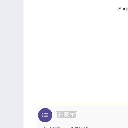
Spon
目次
[
非表示
]