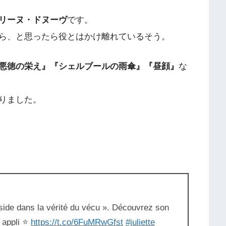
リーヌ・ドヌーヴ
です。
ら、と思ったら役とはかけ離れているそう。
悪徳の栄え』『シェルブールの雨傘』『昼顔』
な
りました。
éside dans la vérité du vécu ». Découvrez son
 appli ⭐️
https://t.co/6FuMRwGfst
#juliette