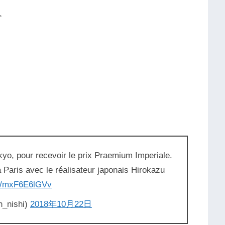
。
o, pour recevoir le prix Praemium Imperiale.
à Paris avec le réalisateur japonais Hirokazu
om/mxF6E6lGVv
_nishi)
2018年10月22日