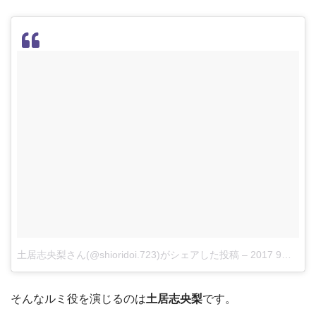
土居志央梨さん(@shioridoi.723)がシェアした投稿
–
2017 9月 19 12:31午前 PDT
そんなルミ役を演じるのは
土居志央梨
です。