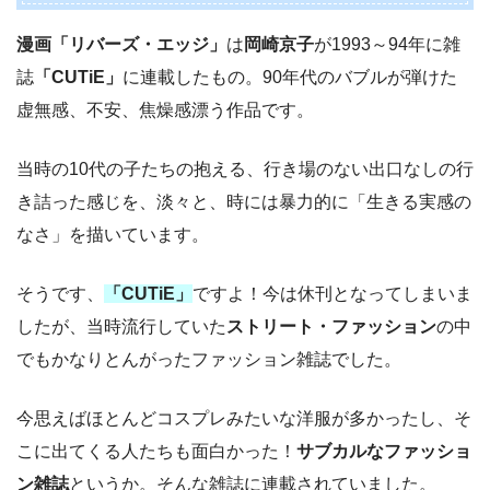
漫画「リバーズ・エッジ」
は
岡崎京子
が1993～94年に雑
誌
「CUTiE」
に連載したもの。90年代のバブルが弾けた
虚無感、不安、焦燥感漂う作品です。
当時の10代の子たちの抱える、行き場のない出口なしの行
き詰った感じを、淡々と、時には暴力的に「生きる実感の
なさ」を描いています。
そうです、
「CUTiE」
ですよ！今は休刊となってしまいま
したが、当時流行していた
ストリート・ファッション
の中
でもかなりとんがったファッション雑誌でした。
今思えばほとんどコスプレみたいな洋服が多かったし、そ
こに出てくる人たちも面白かった！
サブカルなファッショ
ン雑誌
というか。そんな雑誌に連載されていました。