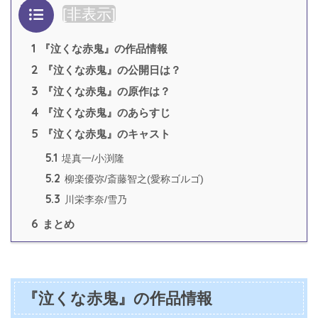
目次
[
非表示
]
1
『泣くな赤鬼』の作品情報
2
『泣くな赤鬼』の公開日は？
3
『泣くな赤鬼』の原作は？
4
『泣くな赤鬼』のあらすじ
5
『泣くな赤鬼』のキャスト
5.1
堤真一/小渕隆
5.2
柳楽優弥/斎藤智之(愛称ゴルゴ)
5.3
川栄李奈/雪乃
6
まとめ
『泣くな赤鬼』の作品情報