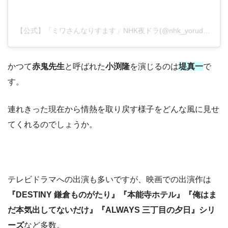
【公式】「ミワさんなりすます」NHK夜ドラ(@nhk_yorudora)がシェアした投稿
かつて
赤鬼先生
と呼ばれた
小渕隆
を演じるのは
堤真一
で
す。
連れきった現在から情熱を取り戻す様子をどんな風に見せ
てくれるのでしょうか。
テレビドラマへの出演も多いですが、映画での出演作は
『DESTINY 鎌倉ものがたり』『本能寺ホテル』『俺はま
だ本気出してないだけ』『ALWAYS 三丁目の夕日』シリ
ーズ
など多数。