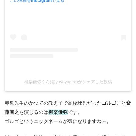
この投稿をInstagramで見る
柳楽優弥くん(@yuyayagira)がシェアした投稿
赤鬼先生のかつての教え子で高校球児だった
ゴルゴ
こと
斎
藤智之
を演じるのは
柳楽優弥
です。
ゴルゴというニックネームが気になりますね～。