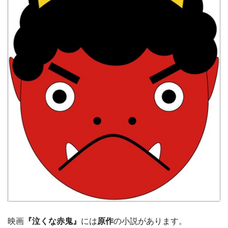
映画
『泣くな赤鬼』
には
原作
の小説があります。