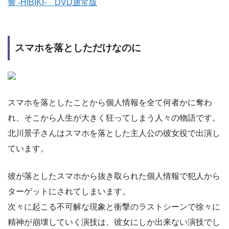
響 -HIBIKI- DVD通常版
スマホを落としただけなのに
スマホを落としたことから個人情報を全て何者かに奪わ
れ、そこから人生が大きく狂ってしまう人々の物語です。
北川景子さんはスマホを落とした主人公の彼女役で出演し
ています。
彼が落としたスマホから抜き取られた個人情報で犯人から
ターゲットにされてしまいます。
次々に起こる不可解な現象と衝撃のラストシーンで徐々に
精神が崩壊していく演技は、彼女にしか出来ない演技でし