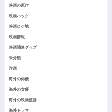
映画の原作
映画ハック
映画ロケ地
映画情報
映画関連グッズ
未分類
洋画
海外の俳優
海外の女優
海外の映画監督
海外ドラマ