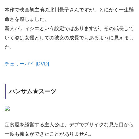
本作で映画初主演の北川景子さんですが、とにかく一生懸
命さを感じました。
新人パティシエという設定ではありますが、その成長して
いく姿は女優としての彼女の成長でもあるように見えまし
た。
チェリーパイ [DVD]
ハンサム★スーツ
定食屋を経営する主人公は、デブでブサイクな見た目から
一度も彼女ができたことがありません。