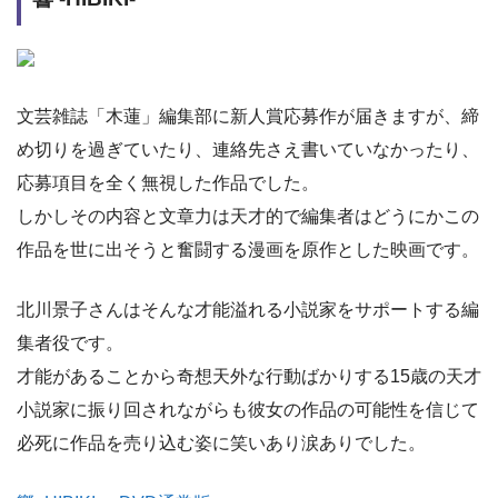
文芸雑誌「木蓮」編集部に新人賞応募作が届きますが、締
め切りを過ぎていたり、連絡先さえ書いていなかったり、
応募項目を全く無視した作品でした。
しかしその内容と文章力は天才的で編集者はどうにかこの
作品を世に出そうと奮闘する漫画を原作とした映画です。
北川景子さんはそんな才能溢れる小説家をサポートする編
集者役です。
才能があることから奇想天外な行動ばかりする15歳の天才
小説家に振り回されながらも彼女の作品の可能性を信じて
必死に作品を売り込む姿に笑いあり涙ありでした。