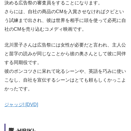
決める広告祭の審査員をすることになります。
さらには、自社の商品のCMを入賞させなければクビとい
う試練まで出され、彼は世界を相手に頭を使って必死に自
社のCMを売り込むコメディ映画です。
北川景子さんは広告祭には女性が必要だと言われ、主人公
と苗字の読みが同じなことから彼の奥さんとして彼に同伴
する同期役です。
彼のポンコツさに呆れて叱るシーンや、英語を巧みに使い
こなし、自社を宣伝するシーンはとても頼もしくかっこよ
かったです。
ジャッジ! [DVD]
響 -HIBIKI-