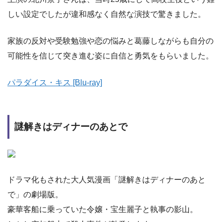
しい設定でしたが違和感なく自然な演技で驚きました。
家族の反対や受験勉強や恋の悩みと葛藤しながらも自分の
可能性を信じて突き進む姿に自信と勇気をもらいました。
パラダイス・キス [Blu-ray]
謎解きはディナーのあとで
ドラマ化もされた大人気漫画「謎解きはディナーのあと
で」の劇場版。
豪華客船に乗っていた令嬢・宝生麗子と執事の影山。