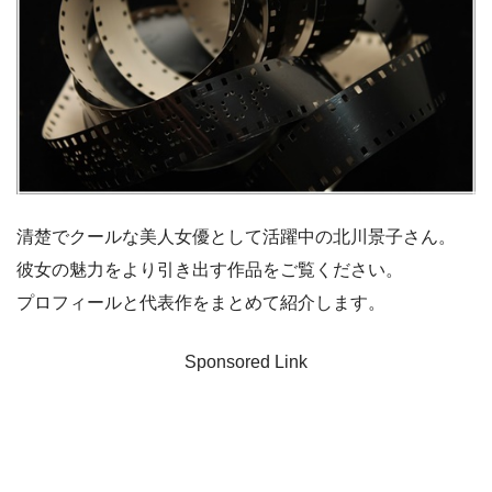
清楚でクールな美人女優として活躍中の北川景子さん。
彼女の魅力をより引き出す作品をご覧ください。
プロフィールと代表作をまとめて紹介します。
Sponsored Link