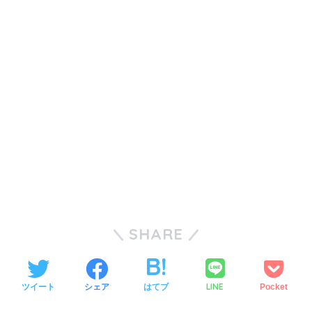
SHARE
LINE
ツイート
シェア
はてブ
Pocket