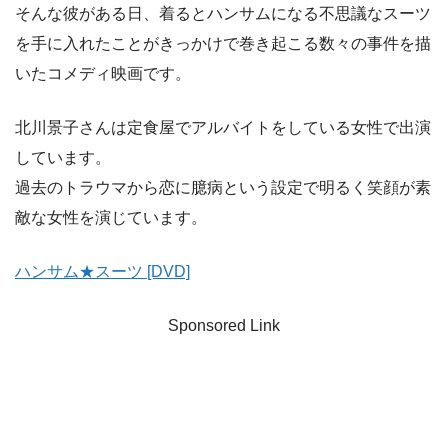
そんな彼がある日、着るとハンサムになる不思議なスーツ
を手に入れたことがきっかけで巻き起こる数々の事件を描
いたコメディ映画です。
北川景子さんは定食屋でアルバイトをしている女性で出演
しています。
過去のトラウマから恋に臆病という設定で明るく笑顔が素
敵な女性を演じています。
ハンサム★スーツ [DVD]
Sponsored Link