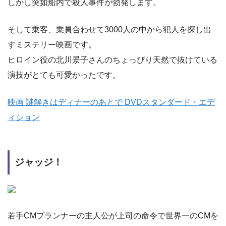
しかし突如船内で殺人事件が勃発します。
そして乗客、乗員合わせて3000人の中から犯人を探し出
すミステリー映画です。
ヒロイン役の北川景子さんのちょっぴり天然で抜けている
演技がとても可愛かったです。
映画 謎解きはディナーのあとで DVDスタンダード・エデ
ィション
ジャッジ！
若手CMプランナーの主人公が上司の命令で世界一のCMを