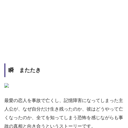
瞬 またたき
最愛の恋人を事故で亡くし、記憶障害になってしまった主
人公が、なぜ自分だけ生き残ったのか、彼はどうやって亡
くなったのか、全てを知ってしまう恐怖を感じながらも事
故の真相と向き合うというストーリーです。