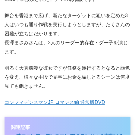
舞台を香港まで広げ、新たなターゲットに狙いを定めた3
人はいつも通り作戦を実行しようとしますが、たくさんの
困難が立ちはだかります。
長澤まさみさんは、3人のリーダー的存在・ダー子を演じ
ます。
明るく天真爛漫な彼女ですが任務を遂行するとなると顔色
を変え、様々な手段で見事にお金を騙しとるシーンは何度
見ても飽きません。
コンフィデンスマンJP ロマンス編 通常版DVD
関連記事