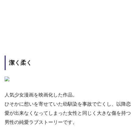
潔く柔く
人気少女漫画を映画化した作品。
ひそかに想いを寄せていた幼馴染を事故で亡くし、以降恋
愛が出来なくなってしまった女性と同じく大きな傷を持つ
男性の純愛ラブストーリーです。