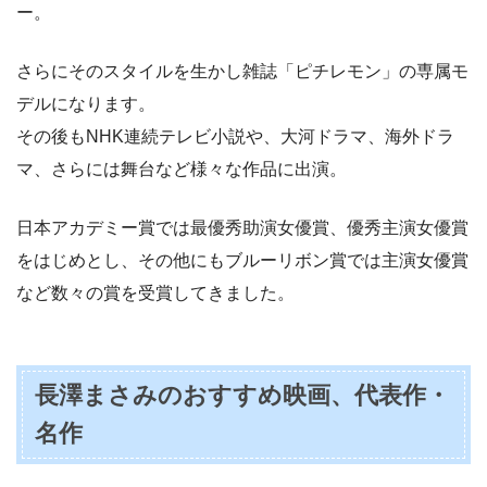
ー。
さらにそのスタイルを生かし雑誌「ピチレモン」の専属モ
デルになります。
その後もNHK連続テレビ小説や、大河ドラマ、海外ドラ
マ、さらには舞台など様々な作品に出演。
日本アカデミー賞では最優秀助演女優賞、優秀主演女優賞
をはじめとし、その他にもブルーリボン賞では主演女優賞
など数々の賞を受賞してきました。
長澤まさみのおすすめ映画、代表作・
名作