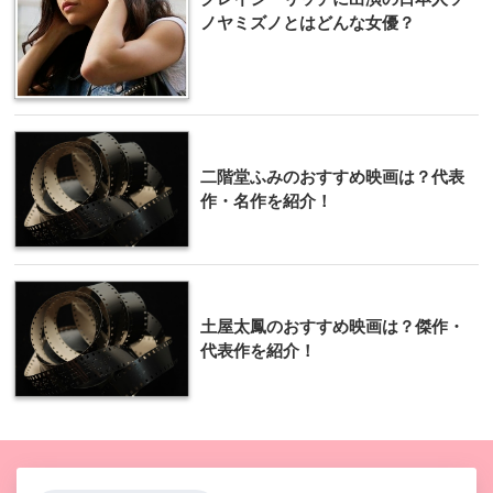
ノヤミズノとはどんな女優？
二階堂ふみのおすすめ映画は？代表
作・名作を紹介！
土屋太鳳のおすすめ映画は？傑作・
代表作を紹介！