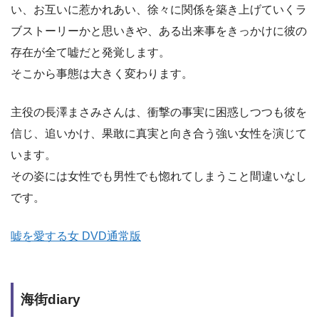
い、お互いに惹かれあい、徐々に関係を築き上げていくラ
ブストーリーかと思いきや、ある出来事をきっかけに彼の
存在が全て嘘だと発覚します。
そこから事態は大きく変わります。
主役の長澤まさみさんは、衝撃の事実に困惑しつつも彼を
信じ、追いかけ、果敢に真実と向き合う強い女性を演じて
います。
その姿には女性でも男性でも惚れてしまうこと間違いなし
です。
嘘を愛する女 DVD通常版
海街diary