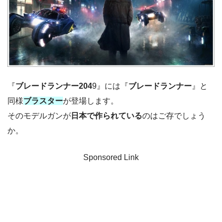
『
ブレードランナー204
9』には『
ブレードランナー
』と
同様
ブラスター
が登場します。
そのモデルガンが
日本で作られている
のはご存でしょう
か。
Sponsored Link