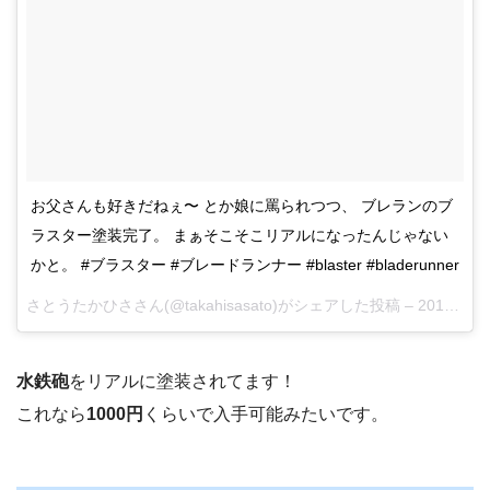
お父さんも好きだねぇ〜 とか娘に罵られつつ、 ブレランのブ
ラスター塗装完了。 まぁそこそこリアルになったんじゃない
かと。 #ブラスター #ブレードランナー #blaster #bladerunner
さとうたかひささん(@takahisasato)がシェアした投稿 –
2017 8月 14 2:56午前 PDT
水鉄砲
をリアルに塗装されてます！
これなら
1000円
くらいで入手可能みたいです。