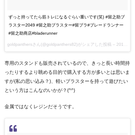
ずっと持ってたら筋トレになるぐらい重いです(笑) #留之助ブ
ラスター2049 #留之助ブラスター#留ブラ#ブレードランナー
#留之助商店#bladerunner
goldpanthersさん(@goldpanthers82)がシェアした投稿 –
2017 7月 19 6:59午前 PDT
専用のスタンドも販売されているので、きっと長い時間持
ったりするより眺める目的で購入する方が多いとは思いま
すが(私の思い込み？)、軽いブラスターを持って遊びたい
という方はこんなのいかが？(^^)
金属ではなくレジンだそうです。