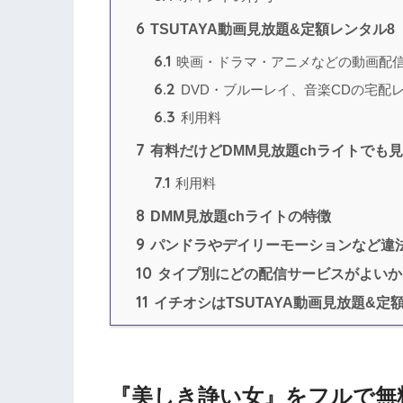
6
TSUTAYA動画見放題&定額レンタル8
6.1
映画・ドラマ・アニメなどの動画配
6.2
DVD・ブルーレイ、音楽CDの宅配
6.3
利用料
7
有料だけどDMM見放題chライトでも
7.1
利用料
8
DMM見放題chライトの特徴
9
パンドラやデイリーモーションなど違
10
タイプ別にどの配信サービスがよいか
11
イチオシはTSUTAYA動画見放題&定
『美しき諍い女』をフルで無