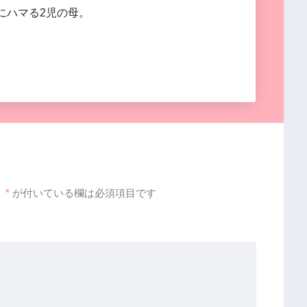
にハマる2児の母。
。
*
が付いている欄は必須項目です